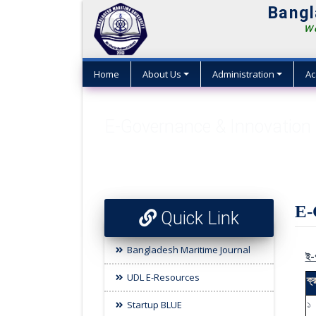
Bangl
We
Home
About Us
Administration
Ac
E-Governance & Innovatio
E-
Quick Link
Bangladesh Maritime Journal
ই-গ
UDL E-Resources
ক্
১
Startup BLUE