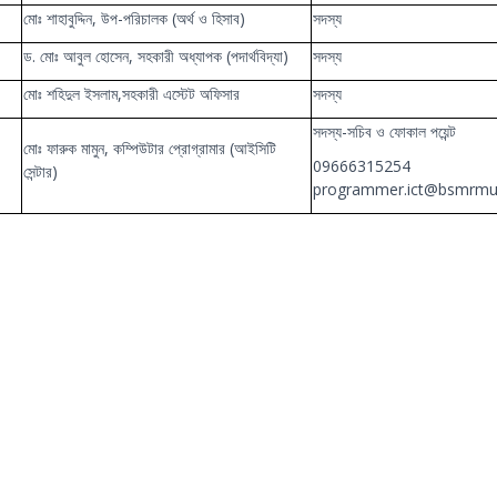
মোঃ শাহাবুদ্দিন, উপ-পরিচালক (অর্থ ও হিসাব)
সদস্য
ড. মোঃ আবুল হোসেন, সহকারী অধ্যাপক (পদার্থবিদ্যা)
সদস্য
মোঃ শহিদুল ইসলাম,সহকারী এস্টেট অফিসার
সদস্য
সদস্য-সচিব ও ফোকাল পয়েন্ট
মোঃ ফারুক মামুন, কম্পিউটার প্রোগ্রামার (আইসিটি
09666315254
সেন্টার)
programmer.ict@bsmrmu