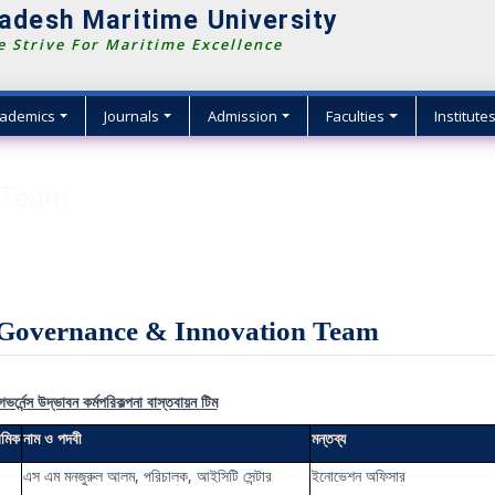
adesh Maritime University
 Strive For Maritime Excellence
ademics
Journals
Admission
Faculties
Institute
n Team
Governance & Innovation Team
ভর্নেন্স উদ্ভাবন কর্মপরিকল্পনা বাস্তবায়ন
টিম
রমিক
নাম
ও
পদবী
মন্তব্য
এস এম মনজুরুল আলম, পরিচালক, আইসিটি সেন্টার
ইনোভেশন অফিসার