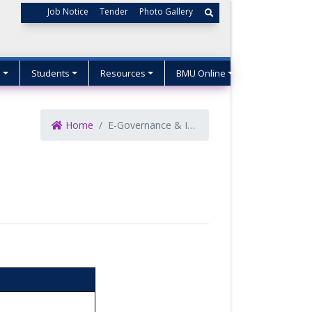
Job Notice
Tender
Photo Gallery
s
Students
Resources
BMU Online
Home
E-Governance & Innovation Team